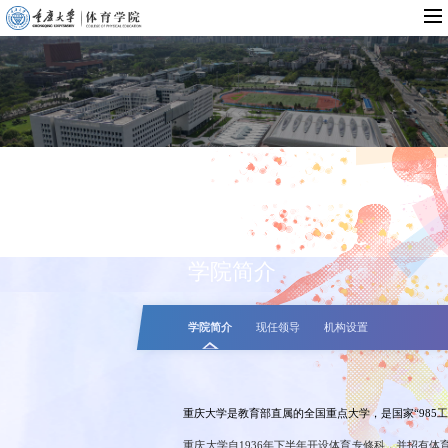
学院简介
学院简介
现任领导
机构设置
重庆大学是教育部直属的全国重点大学，是国家
“98
重庆大学自
1936年下半年开设体育专修科，并招有体